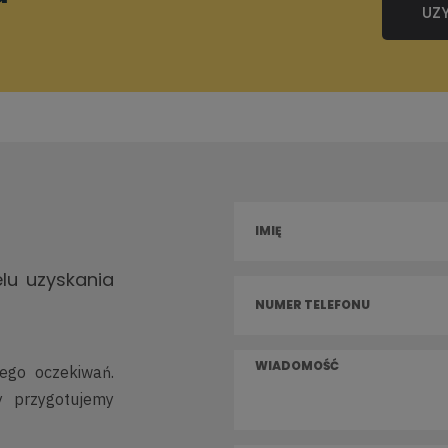
UZ
lu uzyskania
jego oczekiwań.
y przygotujemy