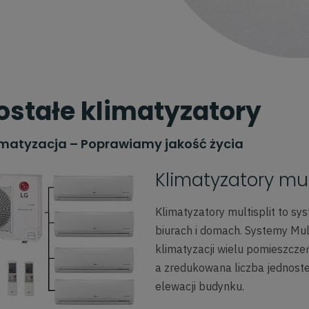
ostałe klimatyzatory
imatyzacja – Poprawiamy jakość życia
Klimatyzatory mul
Klimatyzatory multisplit to s
biurach i domach. Systemy Mult
klimatyzacji wielu pomieszczeń
a zredukowana liczba jednost
elewacji budynku.