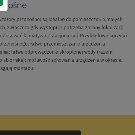
zenośne
yzatory przenośne) są idealne do pomieszczeń o małych
ych, zwłaszcza gdy występuje potrzeba zmiany lokalizacji
astosować klimatyzacji stacjonarnej. Przykładowe korzyści
 przenośnego: łatwe przemieszczanie urządzenia
enia; łatwe odprowadzenie skroplonej wody (razem
zbiornika); możliwość schowania urządzenia w okresie,
magają montażu.