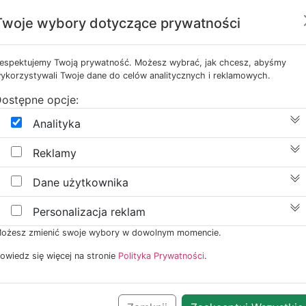
Twoje wybory dotyczące prywatności
espektujemy Twoją prywatność. Możesz wybrać, jak chcesz, abyśmy
ykorzystywali Twoje dane do celów analitycznych i reklamowych.
ostępne opcje:
Klimatyzatory p
Analityka
Klimatyzatory podstropowe to
Reklamy
niemożliwe jest umieszczenie 
umieszczane są pod sufitem d
Dane użytkownika
Najlepiej swoje zadania spełn
Sterowane są za pomocą bezp
Personalizacja reklam
bogatej gamy modeli jednoste
ożesz zmienić swoje wybory w dowolnym momencie.
na naszym sklepie znajdą się 
owiedz się więcej na stronie
Polityka Prywatności
.