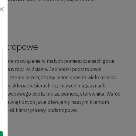
odstropowe
 dobre rozwiązanie w małych pomieszczeniach gdzie
klimatyzacji na ścianie. Jednostki podstropowe
zięki czemu oszczędzamy w ten sposób wiele miejsca.
iają w sklepach, biurach czy małych magazynach.
rzewodowego pilota lub za pomocą sterownika. Wśród
k wewnętrznych jakie oferujemy naszym klientom
również klimatyzatory podstropowe.