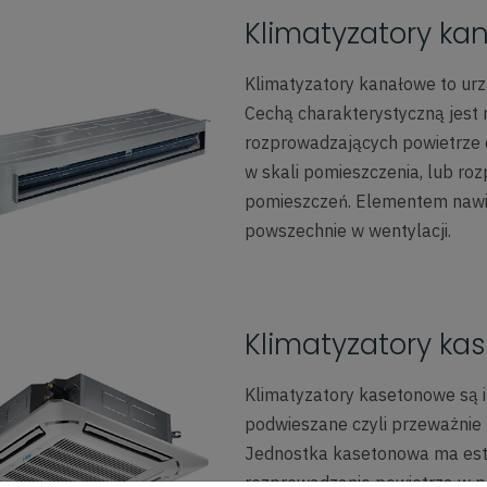
Klimatyzatory ka
Klimatyzatory kanałowe to ur
Cechą charakterystyczną jest
rozprowadzających powietrze 
w skali pomieszczenia, lub roz
pomieszczeń. Elementem nawi
powszechnie w wentylacji.
Klimatyzatory k
Klimatyzatory kasetonowe są 
podwieszane czyli przeważnie b
Jednostka kasetonowa ma est
rozprowadzanie powietrza w po