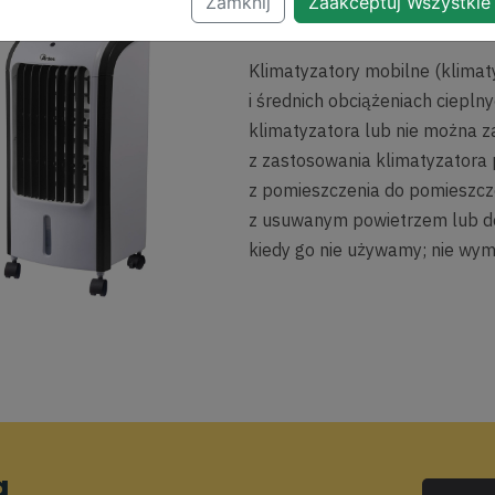
Zamknij
Zaakceptuj Wszystkie
Klimatyzatory pr
Klimatyzatory mobilne (klimat
i średnich obciążeniach ciepln
klimatyzatora lub nie można z
z zastosowania klimatyzatora
z pomieszczenia do pomieszcz
z usuwanym powietrzem lub do 
kiedy go nie używamy; nie wy
a