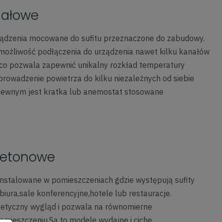
nałowe
ządzenia mocowane do sufitu przeznaczone do zabudowy.
 możliwość podłączenia do urządzenia nawet kilku kanałów
co pozwala zapewnić unikalny rozkład temperatury
prowadzenie powietrza do kilku niezależnych od siebie
ewnym jest kratka lub anemostat stosowane
asetonowe
instalowane w pomieszczeniach gdzie występują sufity
iura,sale konferencyjne,hotele lub restauracje.
etyczny wygląd i pozwala na równomierne
mieszczeniu.Są to modele wydajne i ciche.