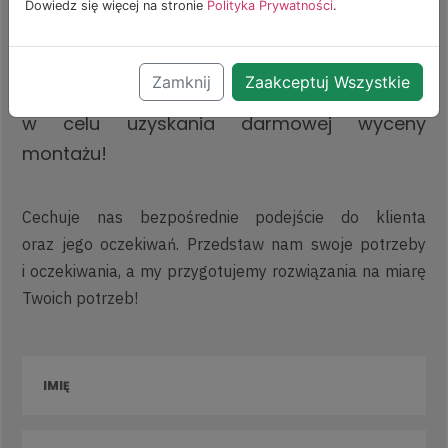
Dowiedz się więcej na stronie
Polityka Prywatności
.
Uzyskaj darmową wycenę
Zamknij
Zaakceptuj Wszystkie
Zapraszamy do kontaktu z naszą firmą
w celu uzyskania darmowej wyceny
montażu!
Cechuje nas bezpośrednie podejście do klienta
oraz jego oczekiwań. Przedstaw nam swoje potrzeby
i oczekiwania, a my przygotujemy rozwiązania na miarę
Twoich potrzeb!