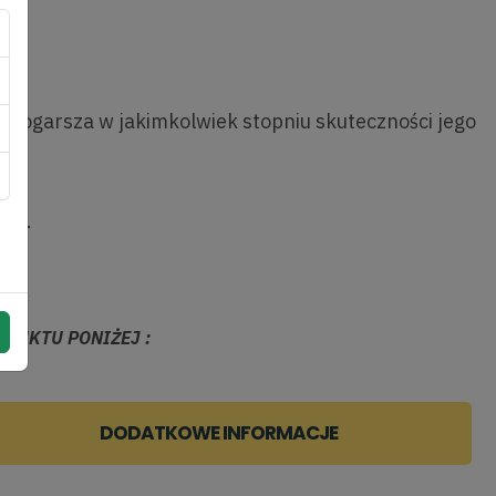
ie pogarsza w jakimkolwiek stopniu skuteczności jego
acy.
DUKTU PONIŻEJ :
DODATKOWE INFORMACJE