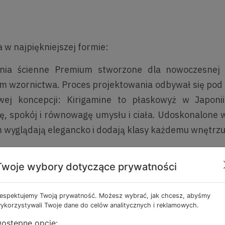
 w najpiękniejszej formie:
nia ścienne Premium stworzone dla nowoczesnej 
 wzornictwa. Proces projektowania odbywał się pod h
owej koncepcji: Kirigamine to płaskowyż w Japoni
, spokój i równowagę umysłu i ciała. Udoskonalone w
 wyglądają elegancko i dodają klasy każdemu wnętrzu
 Design
Twoje wybory dotyczące prywatności
a, elegancka obudowa urządzenia
ne w kolorach: czerń, biel, srebro
na praca
espektujemy Twoją prywatność. Możesz wybrać, jak chcesz, abyśmy
ykorzystywali Twoje dane do celów analitycznych i reklamowych.
ość pracy w systemach City Multi VRF dzięki zastosowa
ostępne opcje: