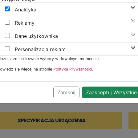
jonami srebra
Analityka
a z zawartością jonów srebra pozwala na uzyskanie
Reklamy
 czystości powietrza poprzez skuteczne usuwanie
zczenia zapachów, bakterii i alergenów. Mycie filtra n
Dane użytkownika
a.
Personalizacja reklam
ożesz zmienić swoje wybory w dowolnym momencie.
ość zapamiętywania preferowanych ustawień trybu pr
owiedz się więcej na stronie
Polityka Prywatności
.
techniczne
Zamknij
Zaakceptuj Wszystkie
AMY DO ZAPOZNANIA SIĘ ZE SZCZEGÓŁOWYMI DANYMI PRO
SPECYFIKACJA URZĄDZENIA