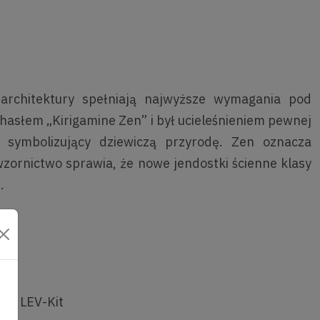
architektury spełniają najwyższe wymagania pod
asłem „Kirigamine Zen” i był ucieleśnieniem pewnej
i symbolizujący dziewiczą przyrodę. Zen oznacza
zornictwo sprawia, że nowe jendostki ścienne klasy
.
niu LEV-Kit