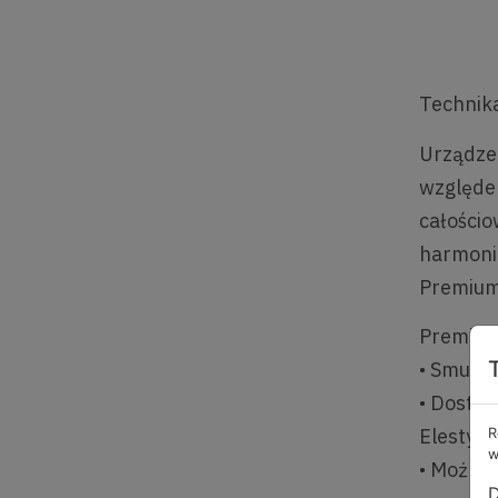
Technika
Urządze
względem
całości
harmonię
Premium
Premium
• Smukł
• Dostęp
Elestycz
R
w
• Możliw
D