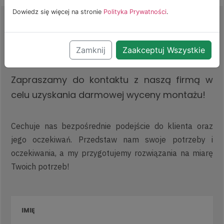
Dowiedz się więcej na stronie
Polityka Prywatności
.
Uzyskaj darmową wycenę
Zamknij
Zaakceptuj Wszystkie
Zapraszamy do kontaktu z naszą firmą w
celu uzyskania darmowej wyceny montażu!
Cechuje nas bezpośrednie podejście do klienta oraz
jego oczekiwań. Przedstaw nam swoje potrzeby i
oczekiwania, a my przygotujemy rozwiązania na miarę
Twoich potrzeb!