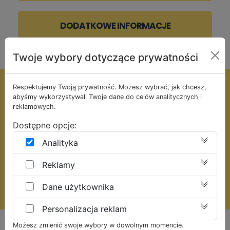
DODATKOWE INFORMACJE
Twoje wybory dotyczące prywatności
Respektujemy Twoją prywatność. Możesz wybrać, jak chcesz,
Zapraszamy do
abyśmy wykorzystywali Twoje dane do celów analitycznych i
reklamowych.
skorzystania
Dostępne opcje:
z bezpłatnej wyceny usługi
Analityka
Reklamy
UZYSKAJ DARMOWĄ WYCENĘ
Dane użytkownika
Personalizacja reklam
Możesz zmienić swoje wybory w dowolnym momencie.